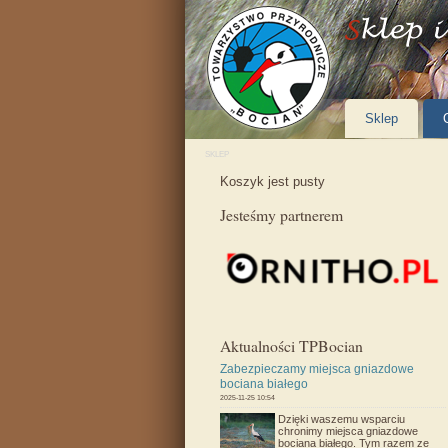
Sklep
SKLEP
Koszyk jest pusty
Jesteśmy partnerem
Aktualności TPBocian
Zabezpieczamy miejsca gniazdowe
bociana białego
2025-11-25 10:54
Dzięki waszemu wsparciu
chronimy miejsca gniazdowe
bociana białego. Tym razem ze