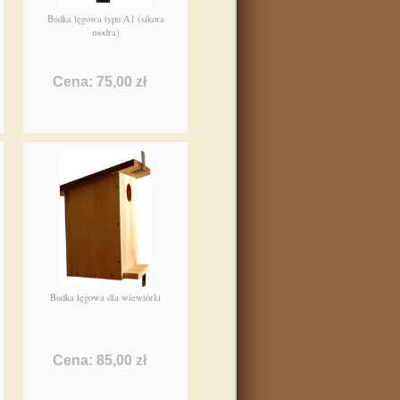
Budka lęgowa typu A1 (sikora
modra)
Cena: 75,00 zł
Budka lęgowa dla wiewiórki
Cena: 85,00 zł