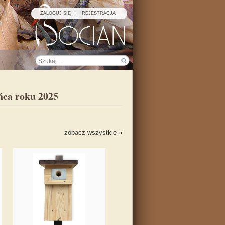
ZALOGUJ SIĘ
REJESTRACJA
ńca roku 2025
zobacz wszystkie »