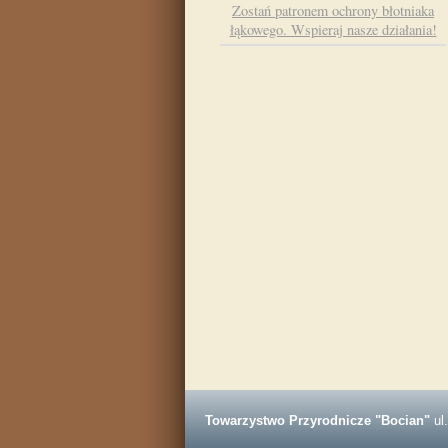
Zostań patronem ochrony błotniaka
łąkowego. Wspieraj nasze działania!
Towarzystwo Przyrodnicze "Bocian"
ul