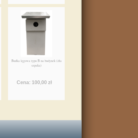
Budka lęgowa typu B na budynek (dla
szpaka)
Cena: 100,00 zł