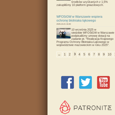
środków uzyskanych z 1,5%
zakupiliśmy 10 platform gniazdowych.
WFOSiGW w Warszawie wspiera
ochronę błotniaka łąkowego
2025-10-21 16:30
10 września 2025 w
siedzibie WFOŚiGW w Warszawie
podpisaliśmy umowę dotacji na
zadanie pt.
"Realizacja Krajowego
Programu Ochrony Błotniaka Łąkowego w
województwie mazowieckim w roku 2025".
3
←
1
2
4
5
6
7
8
9
10