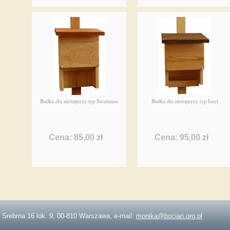
Budka dla nietoperzy typ Strattman
Budka dla nietoperzy typ Issel
Cena: 85,00 zł
Cena: 95,00 zł
. Srebrna 16 lok. 9, 00-810 Warszawa, e-mail:
monika@bocian.org.pl