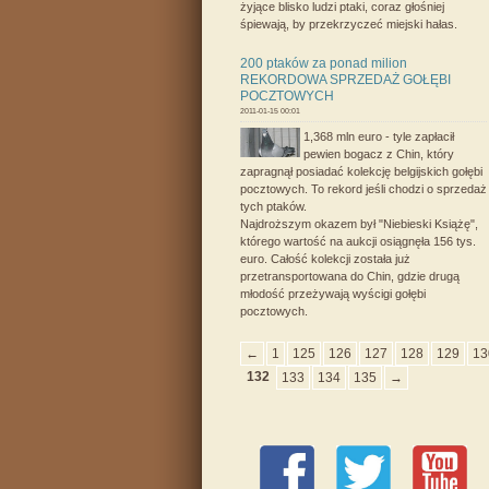
żyjące blisko ludzi ptaki, coraz głośniej
śpiewają, by przekrzyczeć miejski hałas.
200 ptaków za ponad milion
REKORDOWA SPRZEDAŻ GOŁĘBI
POCZTOWYCH
2011-01-15 00:01
1,368 mln euro - tyle zapłacił
pewien bogacz z Chin, który
zapragnął posiadać kolekcję belgijskich gołębi
pocztowych. To rekord jeśli chodzi o sprzedaż
tych ptaków.
Najdroższym okazem był "Niebieski Książę",
którego wartość na aukcji osiągnęła 156 tys.
euro. Całość kolekcji została już
przetransportowana do Chin, gdzie drugą
młodość przeżywają wyścigi gołębi
pocztowych.
←
1
125
126
127
128
129
13
132
133
134
135
→