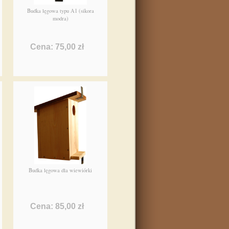
Budka lęgowa typu A1 (sikora
modra)
Cena: 75,00 zł
Budka lęgowa dla wiewiórki
Cena: 85,00 zł