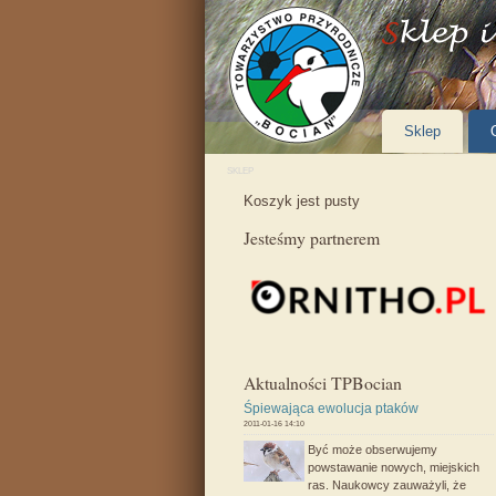
Sklep
SKLEP
Koszyk jest pusty
Jesteśmy partnerem
Aktualności TPBocian
Śpiewająca ewolucja ptaków
2011-01-16 14:10
Być może obserwujemy
powstawanie nowych, miejskich
ras. Naukowcy zauważyli, że