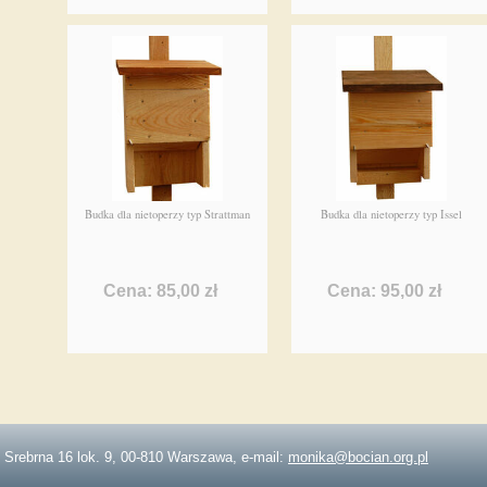
Budka dla nietoperzy typ Strattman
Budka dla nietoperzy typ Issel
Cena: 85,00 zł
Cena: 95,00 zł
. Srebrna 16 lok. 9, 00-810 Warszawa, e-mail:
monika@bocian.org.pl