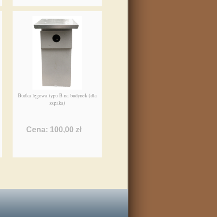
Budka lęgowa typu B na budynek (dla
szpaka)
Cena: 100,00 zł