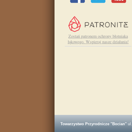
Zostań patronem ochrony błotniaka
łąkowego. Wspieraj nasze działania!
Towarzystwo Przyrodnicze "Bocian"
ul